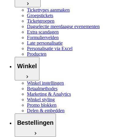
Tickettypes aanmaken
Groepstickets
Ticketgroepen
Dagselectie meerdaagse evenementen
Extra scandagen
Formuliervelden
Late personalisatie
Personalisatie via Excel
Producten
Winkel
Winkel instellingen
Betaalmethodes
Marketing & Analytics
Winkel styling
Promo blokken
Delen & embedden
Bestellingen