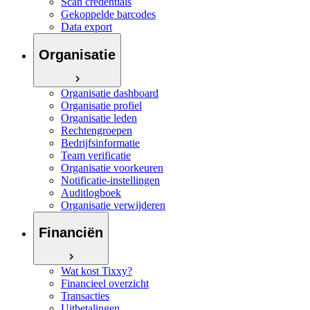
Scan credentials
Gekoppelde barcodes
Data export
Organisatie
Organisatie dashboard
Organisatie profiel
Organisatie leden
Rechtengroepen
Bedrijfsinformatie
Team verificatie
Organisatie voorkeuren
Notificatie-instellingen
Auditlogboek
Organisatie verwijderen
Financiën
Wat kost Tixxy?
Financieel overzicht
Transacties
Uitbetalingen