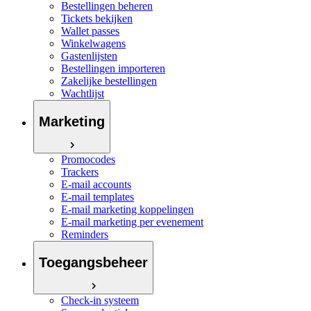
Bestellingen beheren
Tickets bekijken
Wallet passes
Winkelwagens
Gastenlijsten
Bestellingen importeren
Zakelijke bestellingen
Wachtlijst
Marketing
Promocodes
Trackers
E-mail accounts
E-mail templates
E-mail marketing koppelingen
E-mail marketing per evenement
Reminders
Toegangsbeheer
Check-in systeem