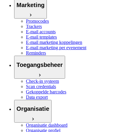
Marketing
Promocodes
Trackers
E-mail accounts
E-mail templates
E-mail marketing koppelingen
E-mail marketing per evenement
Reminders
Toegangsbeheer
Check-in systeem
Scan credentials
Gekoppelde barcodes
Data export
Organisatie
Organisatie dashboard
Organisatie profiel