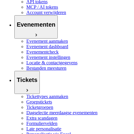
API tokens
MCP / AI tokens
Account verwijderen
Evenementen
Evenement aanmaken
Evenement dashboard
Evenementcheck
Evenement instellingen
Locatie & contactgegevens
Bestanden meesturen
Tickets
Tickettypes aanmaken
Groepstickets
Ticketgroepen
Dagselectie meerdaagse evenementen
Extra scandagen
Formuliervelden
Late personalisatie