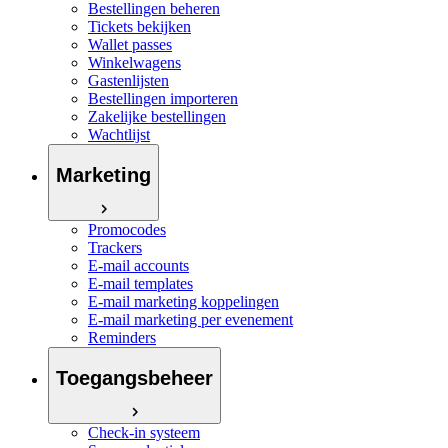
Bestellingen beheren
Tickets bekijken
Wallet passes
Winkelwagens
Gastenlijsten
Bestellingen importeren
Zakelijke bestellingen
Wachtlijst
Marketing
Promocodes
Trackers
E-mail accounts
E-mail templates
E-mail marketing koppelingen
E-mail marketing per evenement
Reminders
Toegangsbeheer
Check-in systeem