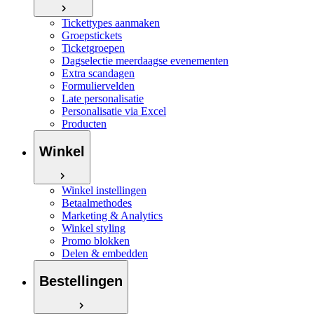
Tickettypes aanmaken
Groepstickets
Ticketgroepen
Dagselectie meerdaagse evenementen
Extra scandagen
Formuliervelden
Late personalisatie
Personalisatie via Excel
Producten
Winkel
Winkel instellingen
Betaalmethodes
Marketing & Analytics
Winkel styling
Promo blokken
Delen & embedden
Bestellingen