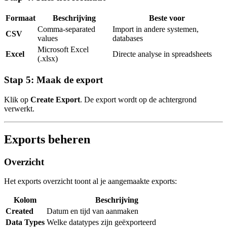
Formaat
Beschrijving
Beste voor
Comma-separated
Import in andere systemen,
CSV
values
databases
Microsoft Excel
Excel
Directe analyse in spreadsheets
(.xlsx)
Stap 5: Maak de export
Klik op
Create Export
. De export wordt op de achtergrond
verwerkt.
Exports beheren
Overzicht
Het exports overzicht toont al je aangemaakte exports:
Kolom
Beschrijving
Created
Datum en tijd van aanmaken
Data Types
Welke datatypes zijn geëxporteerd