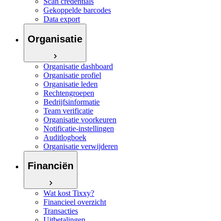
Scan credentials
Gekoppelde barcodes
Data export
Organisatie
Organisatie dashboard
Organisatie profiel
Organisatie leden
Rechtengroepen
Bedrijfsinformatie
Team verificatie
Organisatie voorkeuren
Notificatie-instellingen
Auditlogboek
Organisatie verwijderen
Financiën
Wat kost Tixxy?
Financieel overzicht
Transacties
Uitbetalingen