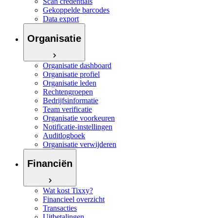
Scan credentials
Gekoppelde barcodes
Data export
Organisatie
Organisatie dashboard
Organisatie profiel
Organisatie leden
Rechtengroepen
Bedrijfsinformatie
Team verificatie
Organisatie voorkeuren
Notificatie-instellingen
Auditlogboek
Organisatie verwijderen
Financiën
Wat kost Tixxy?
Financieel overzicht
Transacties
Uitbetalingen