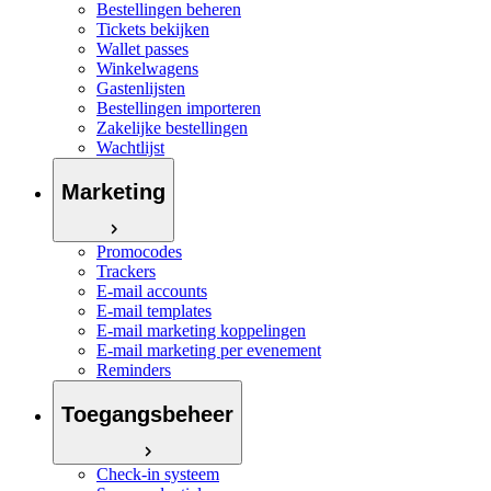
Bestellingen beheren
Tickets bekijken
Wallet passes
Winkelwagens
Gastenlijsten
Bestellingen importeren
Zakelijke bestellingen
Wachtlijst
Marketing
Promocodes
Trackers
E-mail accounts
E-mail templates
E-mail marketing koppelingen
E-mail marketing per evenement
Reminders
Toegangsbeheer
Check-in systeem