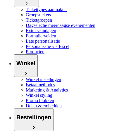
Tickettypes aanmaken
Groepstickets
Ticketgroepen
Dagselectie meerdaagse evenementen
Extra scandagen
Formuliervelden
Late personalisatie
Personalisatie via Excel
Producten
Winkel
Winkel instellingen
Betaalmethodes
Marketing & Analytics
Winkel styling
Promo blokken
Delen & embedden
Bestellingen