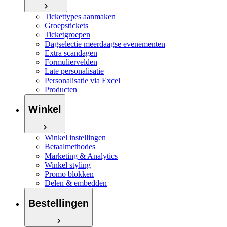
Tickettypes aanmaken
Groepstickets
Ticketgroepen
Dagselectie meerdaagse evenementen
Extra scandagen
Formuliervelden
Late personalisatie
Personalisatie via Excel
Producten
Winkel
Winkel instellingen
Betaalmethodes
Marketing & Analytics
Winkel styling
Promo blokken
Delen & embedden
Bestellingen