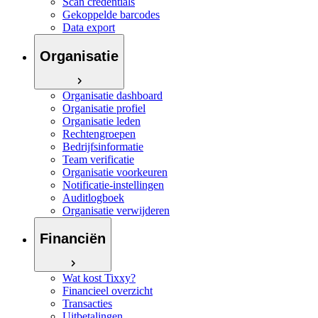
Scan credentials
Gekoppelde barcodes
Data export
Organisatie
Organisatie dashboard
Organisatie profiel
Organisatie leden
Rechtengroepen
Bedrijfsinformatie
Team verificatie
Organisatie voorkeuren
Notificatie-instellingen
Auditlogboek
Organisatie verwijderen
Financiën
Wat kost Tixxy?
Financieel overzicht
Transacties
Uitbetalingen