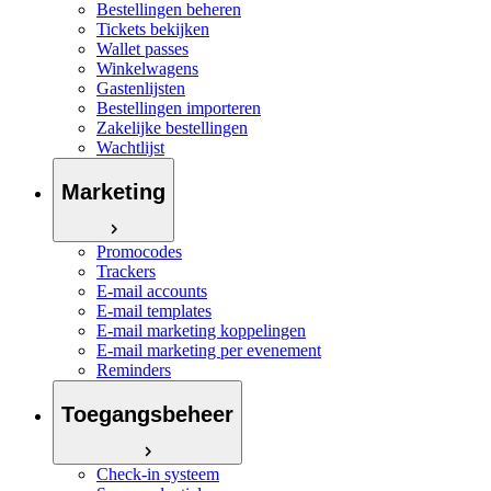
Bestellingen beheren
Tickets bekijken
Wallet passes
Winkelwagens
Gastenlijsten
Bestellingen importeren
Zakelijke bestellingen
Wachtlijst
Marketing
Promocodes
Trackers
E-mail accounts
E-mail templates
E-mail marketing koppelingen
E-mail marketing per evenement
Reminders
Toegangsbeheer
Check-in systeem