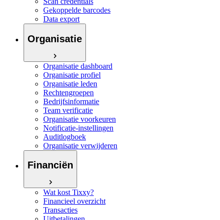
Scan credentials
Gekoppelde barcodes
Data export
Organisatie
Organisatie dashboard
Organisatie profiel
Organisatie leden
Rechtengroepen
Bedrijfsinformatie
Team verificatie
Organisatie voorkeuren
Notificatie-instellingen
Auditlogboek
Organisatie verwijderen
Financiën
Wat kost Tixxy?
Financieel overzicht
Transacties
Uitbetalingen