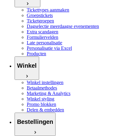
Tickettypes aanmaken
Groepstickets
Ticketgroepen
Dagselectie meerdaagse evenementen
Extra scandagen
Formuliervelden
Late personalisatie
Personalisatie via Excel
Producten
Winkel
Winkel instellingen
Betaalmethodes
Marketing & Analytics
Winkel styling
Promo blokken
Delen & embedden
Bestellingen