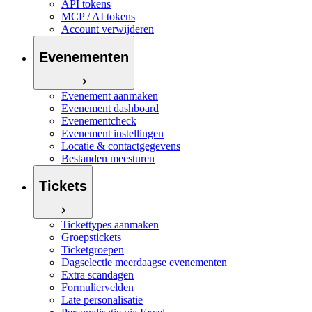
API tokens
MCP / AI tokens
Account verwijderen
Evenementen
Evenement aanmaken
Evenement dashboard
Evenementcheck
Evenement instellingen
Locatie & contactgegevens
Bestanden meesturen
Tickets
Tickettypes aanmaken
Groepstickets
Ticketgroepen
Dagselectie meerdaagse evenementen
Extra scandagen
Formuliervelden
Late personalisatie