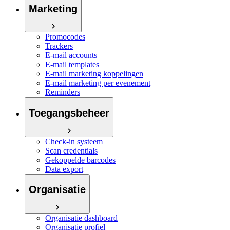
Marketing
Promocodes
Trackers
E-mail accounts
E-mail templates
E-mail marketing koppelingen
E-mail marketing per evenement
Reminders
Toegangsbeheer
Check-in systeem
Scan credentials
Gekoppelde barcodes
Data export
Organisatie
Organisatie dashboard
Organisatie profiel