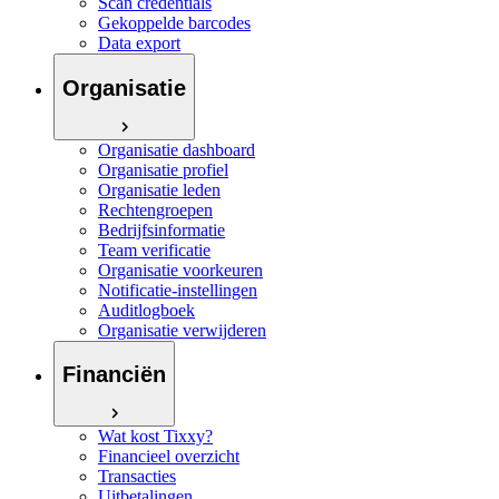
Scan credentials
Gekoppelde barcodes
Data export
Organisatie
Organisatie dashboard
Organisatie profiel
Organisatie leden
Rechtengroepen
Bedrijfsinformatie
Team verificatie
Organisatie voorkeuren
Notificatie-instellingen
Auditlogboek
Organisatie verwijderen
Financiën
Wat kost Tixxy?
Financieel overzicht
Transacties
Uitbetalingen