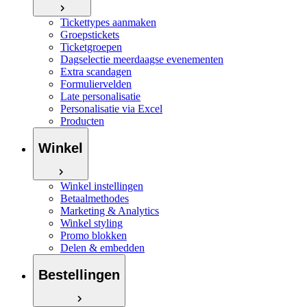
Tickettypes aanmaken
Groepstickets
Ticketgroepen
Dagselectie meerdaagse evenementen
Extra scandagen
Formuliervelden
Late personalisatie
Personalisatie via Excel
Producten
Winkel
Winkel instellingen
Betaalmethodes
Marketing & Analytics
Winkel styling
Promo blokken
Delen & embedden
Bestellingen