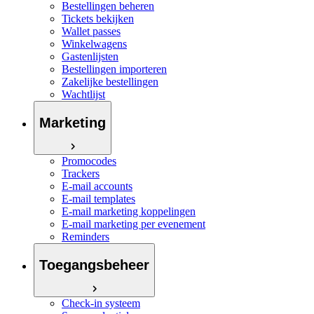
Bestellingen beheren
Tickets bekijken
Wallet passes
Winkelwagens
Gastenlijsten
Bestellingen importeren
Zakelijke bestellingen
Wachtlijst
Marketing
Promocodes
Trackers
E-mail accounts
E-mail templates
E-mail marketing koppelingen
E-mail marketing per evenement
Reminders
Toegangsbeheer
Check-in systeem